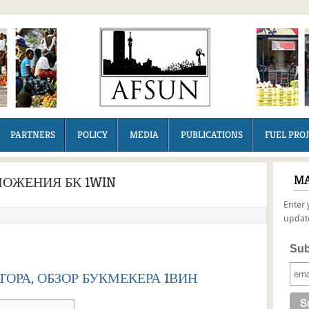
PARTNERS
POLICY
MEDIA
PUBLICATIONS
FUEL PRO
MA
ОЖЕНИЯ БК 1WIN
Enter 
update
Sub
ОРА, ОБЗОР БУКМЕКЕРА 1ВИН