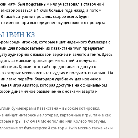
сли матч был подставным или участвовал в ставочной
егистрироваться в 1 клик больше года назад, а потом
 В такой ситуации профиль, скорее всего, будет
что именно при выводе денег осуществляется проверка.
 1ВИН КЗ
ором среди игроков, которые ищут надежного букмекера с
. Для пользователей из Казахстана 1win предлагает
эту аудиторию с языковой версией и валютой тенге. Здесь
ледить за живыми трансляциями матчей и получать
бытиях. Кроме того, сайт предоставляет доступ к
 в которых можно испытать удачу и получить выигрыш. На
нии легко перейти благодаря удобному для новичков
альная игра Авиатор, которая доступна на официальном
 собой динамичное развлечение с нотками азарта и
гими букмекерами Казахстана – высокие котировки.
на найдут интересные лотереи, карточные игры, такие как
 быстрые игры, включая Монополию или Колесо Фортуны.
ложение от букмекерской конторы 1win можно также как и